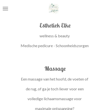
Ga
direct
naar
de
Esthetiek Elke
hoofdinhoud
wellness & beauty
Medische pedicure - Schoonheidszorgen
Massage
Een massage van het hoofd, de voeten of
de rug, of ga je toch liever voor een
volledige lichaamsmassage voor
maximale ontspanning?