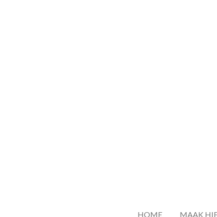
Ga
direct
naar
de
hoofdinhoud
HOME
MAAK HIE